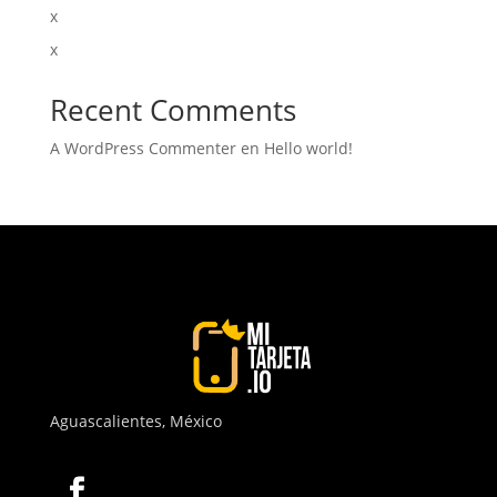
x
x
Recent Comments
A WordPress Commenter
en
Hello world!
Aguascalientes,
México