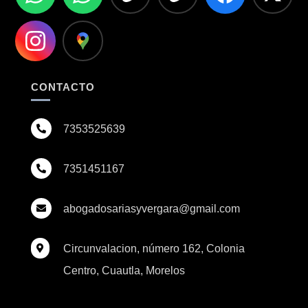
CONTACTO
7353525639

7351451167

abogadosariasyvergara@gmail.com

Circunvalacion, número 162, Colonia

Centro, Cuautla, Morelos